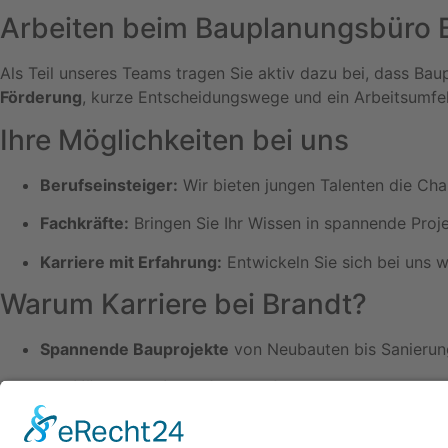
Arbeiten beim Bauplanungsbüro 
Als Teil unseres Teams tragen Sie aktiv dazu bei, dass Ba
Förderung
, kurze Entscheidungswege und ein Arbeitsumfel
Ihre Möglichkeiten bei uns
Berufseinsteiger:
Wir bieten jungen Talenten die Cha
Fachkräfte:
Bringen Sie Ihr Wissen in spannende Proj
Karriere mit Erfahrung:
Entwickeln Sie sich bei uns we
Warum Karriere bei Brandt?
Spannende Bauprojekte
von Neubauten bis Sanieru
Familiäres Arbeitsumfeld
mit flachen Hierarchien
Entwicklungsmöglichkeiten
durch Schulungen & Weit