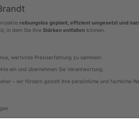
Brandt
uprojekte
reibungslos geplant, effizient umgesetzt und nach
d, in dem Sie Ihre
Stärken entfalten
können.
nce, wertvolle Praxiserfahrung zu sammeln.
ekte ein und übernehmen Sie Verantwortung.
iter – wir fördern gezielt Ihre persönliche und fachliche We
ngen
erbildungen