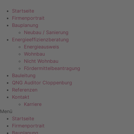
Zum
Inhalt
Startseite
wechseln
Firmenportrait
Bauplanung
Neubau / Sanierung
Energieeffizienzberatung
Energieausweis
Wohnbau
Nicht Wohnbau
Fördermittelbeantragung
Bauleitung
QNG Auditor Cloppenburg
Referenzen
Kontakt
Karriere
Menü
Startseite
Firmenportrait
Bauplanung